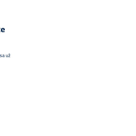
te
sa už