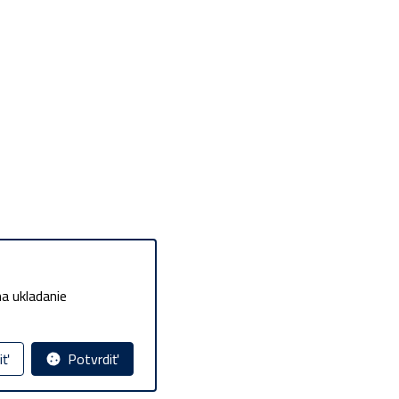
a ukladanie
iť
Potvrdiť