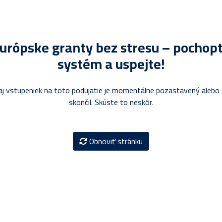
urópske granty bez stresu – pochop
systém a uspejte!
aj vstupeniek na toto podujatie je momentálne pozastavený alebo 
skončil. Skúste to neskôr.
Obnoviť stránku