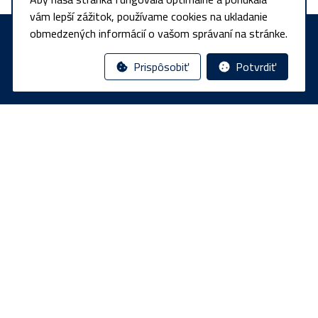
vám lepší zážitok, používame cookies na ukladanie
obmedzených informácií o vašom správaní na stránke.
Prispôsobiť
Potvrdiť
Informácie
INOVATO CLUSTER záujmové združenie právnických osôb
Staničná 502/20, 952 01 Vráble
IČO 54186676
DIČ 2121710470
DIČ DPH SK2121710470
Odkazy
Všeobecné obchodné podmienky
Spracovanie osobných údajov